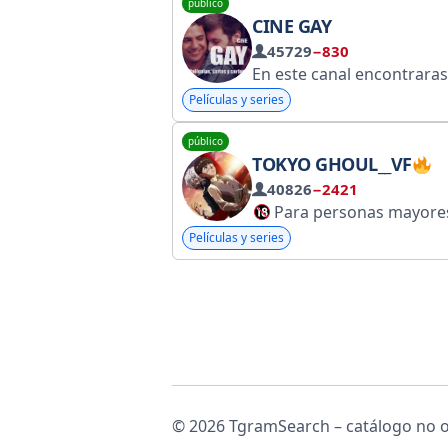
público
CINE GAY
45729
−830
Películas y series
público
TOKYO GHOUL__VF
40826
−2421
Para personas mayores de 18 
Este puede ser un canal de porno en Tg, podría contener material de natur
Películas y series
Pornografía, imágenes de carácter íntimo, escenas de sexo u otro contenido p
© 2026 TgramSearch – catálogo no of