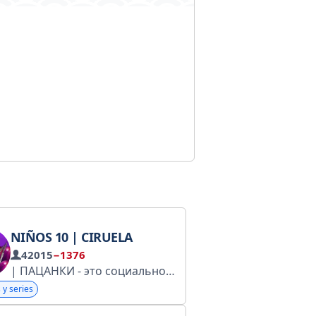
NIÑOS 10 | CIRUELA
42015
−1376
| ПАЦАНКИ - это социальное реалити, которое дает шанс девушкам с непростыми судьбами и характерами изменить свою жизнь
 y series