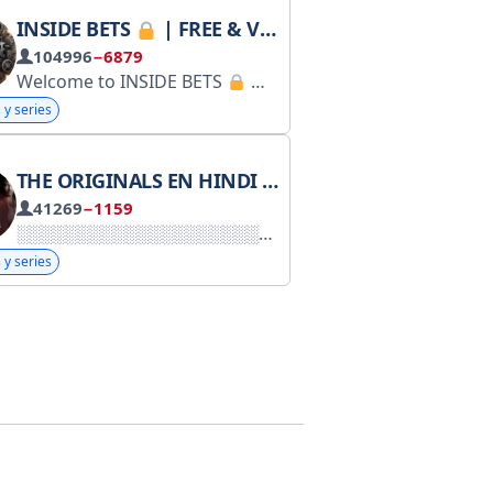
INSIDE BETS
| FREE & VIP PICKS
104996
−6879
Welcome to INSIDE BETS
@redcat — реклама t.me/redcatmedia/49 — 
Daily Betting Tips
Bet o
 y series
THE ORIGINALS EN HINDI (TEMPORADAS 1-5)
41269
−1159
 y series