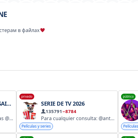
NE
стерам в файлах
privado
público
RANÇAIS
SERIE DE TV 2026
135791
−8784
@ADULTESBOX =>X TEAM @MYCANALBOX
Para cualquier consulta: @antipirat Security Network. Cualquier publicación puede ser publicidad. La administración no se responsabiliza del contenido publicitario. Usted es responsable de cualquier acción relacionada con la publicidad.
Películas y series
Películas