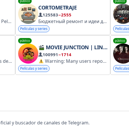
público
público
CORTOMETRAJE
125583
−2555
En este canal encontraras Peliculas, Cortos y Series Gay. Comparte este enlace para invitar a tus amigos: https://t.me/+V3zoN6g8wR2QTYhg
Бюджетный ремонт и идеи для крохотных квартир!
Películas y series
Películas
público
público
MOVIE JUNCTION | LINKS
100991
−1714
años.
Warning: Many users reported this account as a scam or a fake account. Please be careful, especially if it asks you for money.
aleza sexual.
Películas y series
Películas
ara adultos.
icial y buscador de canales de Telegram.