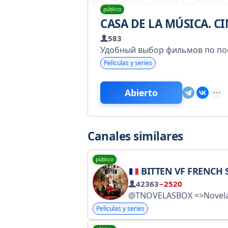
público
CASA DE LA MÚSICA. CI
583
Удобный выбор фильмов по по
Películas y series
Abierto
Canales similares
público
BITTEN VF FRENCH SAISON 6 5 4 3 2 1 INTEGRALE FR VOIR F
42363
−2520
@TNOVELASBOX =>Novelas @SERIEFILMBOX =>Películas y series @NOLLYBOX =>Cine africano @BOLLYBOX =>Cine indio @ANIMESBOX =>Anime y manga @UTILEBOX =>Aplicaciones pirateadas @READPLAYGO =>Revistas y libros 
Películas y series