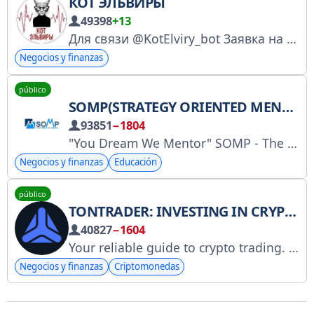
КОТ ЭЛЬВИРЫ
49398
+13
Для связи @KotElviry_bot Заявка на включение в реестр Роскомнадзора № 4945340308
Negocios y finanzas
público
SOMP(STRATEGY ORIENTED MENTORSHIP PROGRAM)
93851
−1804
"You Dream We Mentor" SOMP - The Civil Services Exam Institute which commenced the concept of Mentorship. For admission contact at @SOMP_ENQUIRIES or Contact no : 8837755342/ 6386039124 Website SOMP.in YouTube channel: https://youtube.com/@SOMPIAS
Negocios y finanzas
Educación
público
TONTRADER: INVESTING IN CRYPTO WISELY
40827
−1604
Your reliable guide to crypto trading. Gamified learning, safe practice, and live trading! App: @TonTraderCryptoBot Partnership: https://tontrader.affise.com/v2/sign/up Community: @tontrader_chat_eng @Moderator_TonTrader
Negocios y finanzas
Criptomonedas