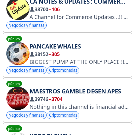
CA NOTES & UPDATES : COMMERCE UPDATES
38700
−106
A Channel for Commerce Updates ..!!
C
Negocios y finanzas
público
PANCAKE WHALES
38152
−305
BIGGEST PUMP AT THE ONLY PLACE !! OFFICIAL GROUP
Negocios y finanzas
Criptomonedas
público
MAESTROS GAMBLE DEGEN APES
39746
−3704
Nothing in this channel is financial advice Always DYOR @CrypticMaestro Disclaimer: https://t.me/Maestrosdegen/5
Negocios y finanzas
Criptomonedas
público