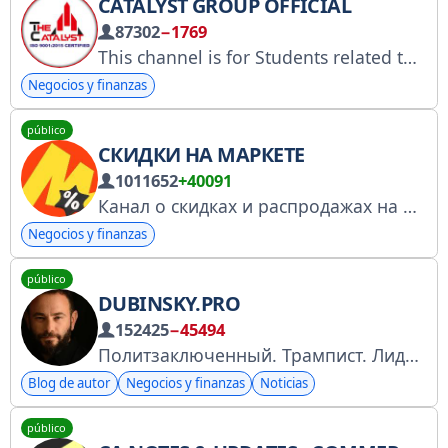
CATALYST GROUP OFFICIAL
87302
−1769
This channel is for Students related to:- •Career counselling •Exam preparation •Online free classes •Study Material •MOTIVATION •Youtube: https://youtube.com/c/THECATALYSTGROUPByASPandit •Facebook: https://m.facebook.com/akhand.pandit.ies/
Negocios y finanzas
público
СКИДКИ НА МАРКЕТЕ
1011652
+40091
Канал о скидках и распродажах на Яндекс Маркете. На момент, когда вы видите сообщение, товар или акция могут закончиться. Подробнее о наличии товара и сроках акции смотрите по ссылкам в постах. clck.ru/3SUgXb
Negocios y finanzas
público
DUBINSKY.PRO
152425
−45494
Политзаключенный. Трампист. Лидер движения анти-Сорос в Украине. Брошен в тюрьму по личному указанию Зеленского. Действующий народный депутат Украины. Поддержать команду - https://t.me/dubinskypro/17959 Связаться с Дубинским - @dubinskybot
Blog de autor
Negocios y finanzas
Noticias
público