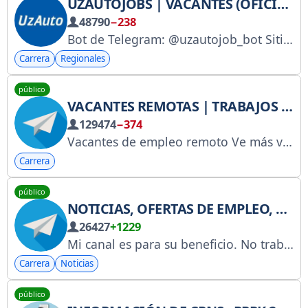
UZAUTOJOBS | VACANTES (OFICIALES)
48790
−238
Bot de Telegram: @uzautojob_bot Sitio web: uzautojobs.uz
Carrera
Regionales
público
VACANTES REMOTAS | TRABAJOS REMOTOS
129474
−374
Vacantes de empleo remoto Ve más vacantes en nuestra web vacantesremotas.com Regístrate aquí y recibe GRATIS el paquete de iniciación para el trabajo remoto
Carrera
público
NOTICIAS, OFERTAS DE EMPLEO, CITAS, ORGANIZACIONES Y CURSOS EN MOSUL Y TODAS LAS GOBERNACIONES.
26427
+1229
Mi canal es para su beneficio. No trabajamos con agencias de reclutamiento. Publico ofertas de trabajo de forma gratuita. Para consultas o para publicar ofertas de trabajo, mi cuenta de Telegram es @ather7heitheem7. El enlace del canal es https://t.me/atherheitheem. Mi página de Facebook es Atheer Heitham. El enlace del canal de discusión y comentarios es https://t.me/+RV59Bga7fmY4YmIy
Carrera
Noticias
público