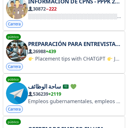
INFORMACIÓN DE CPNS - PPPK 2026
30872
−222
Carrera
público
PREPARACIÓN PARA ENTREVISTAS DE TRABAJO - TRABAJO REMOTO
26988
+439
Placement tips with CHATGPT
Jobs and Internship updates
Carrera
público
ساحة الوظائف
536239
+2119
Empleos gubernamentales, empleos en empresas, empleos en el sector privado, empleos para mujeres... Enlace del canal: https://t.me/jobs4ksa
Carrera
público