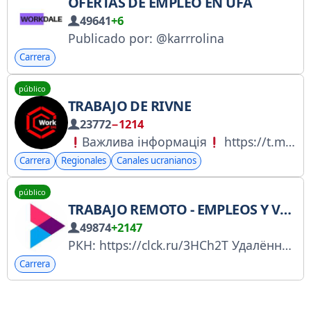
OFERTAS DE EMPLEO EN UFA
49641
+6
Publicado por: @karrrolina
Carrera
público
TRABAJO DE RIVNE
23772
−1214
Важлива інформація
https://t.me/WorkSMIinfo/171 Для публікації вакансії зверніться сюди:
Carrera
Regionales
Canales ucranianos
público
TRABAJO REMOTO - EMPLEOS Y VACANTES
49874
+2147
РКН: https://clck.ru/3HCh2T Удалённая работа для диджитал специалистов: — Копирайтинг — Дизайн — Маркетинг — Менеджмент
Carrera