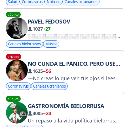
Salud
Coronavirus
Noticias
Canales ucranianos
público
PAVEL FEDOSOV
1027
+27
Canales bielorrusos
Música
privado
NO CUNDA EL PÁNICO. PERO USE MASCARILLA.
1625
−56
—No creas lo que ven tus ojos si lees «búfalo» en la jaula del elefante. —Quien sacrifica la libertad por la seguridad, pierde ambas. Lo positivo de lo negativo.
Coronavirus
Canales ucranianos
público
GASTRONOMÍA BIELORRUSA
4005
−24
Un repaso a la vida política bielorrusa, aderezado con crema agria, humor ácido y sarcasmo. Chef: @cuisineby_bot Chat: @cuisine_bychat Otras plataformas: https://twitter.com/bel_cuisine_by https://dzen.ru/cuisine_by