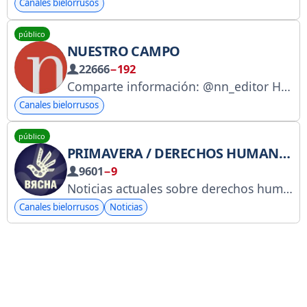
Canales bielorrusos
público
NUESTRO CAMPO
22666
−192
Comparte información: @nn_editor Haz una donación aquí: patreon.com/nashaniva Mira VIDEONews todos los días aquí: youtube.com/@NashaNivaNews
Canales bielorrusos
público
PRIMAVERA / DERECHOS HUMANOS EN BIELORRUSIA
9601
−9
Noticias actuales sobre derechos humanos en Bielorrusia. Denuncie una detención: @viasna_bot Obtenga asesoramiento y asistencia: @ViasnaSOS Contacte con el servicio de información: @Viasnainfo Servicio jurídico: @zvarot96 Servicio de Voluntariado de Viasna: @viasnahelp
Canales bielorrusos
Noticias