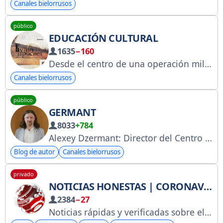
Canales bielorrusos
público
EDUCACIÓN CULTURAL
1635
−160
Desde el centro de una operación militar especial, desde la invicta Luhansk, desde el edificio del teatro municipal, llega el primer programa de posguerra, "Kultprosvet". Mikhail Golubovich, director artístico del Teatro Académico de Luhansk, habla sobre la guerra y la justicia en su videoblog.
Canales bielorrusos
público
GERMANT
8033
+784
Alexey Dzermant: Director del Centro de Eurasia Septentrional, redactor jefe de la revista Historia y Modernidad, jefe del Departamento de Teoría y Práctica del Socialismo del Comité Central del Partido Comunista de Bielorrusia, miembro del Buró del Comité Central del Partido Comunista de Bielorrusia. Comentarios: @adzermant_bot
Blog de autor
Canales bielorrusos
privado
NOTICIAS HONESTAS | CORONAVIRUS
2384
−27
Noticias rápidas y verificadas sobre el coronavirus de fuentes oficiales. Enlace al canal: https://t.me/joinchat/AAAAAFci3X3diPLUHN9xMA Publicidad, ofertas, ideas: @managervadym