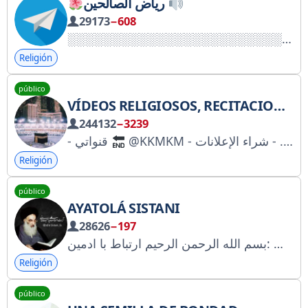
رياض الصالحين
29173
−608
Religión
público
VÍDEOS RELIGIOSOS, RECITACIONES DEL CORÁN ♡
244132
−3239
- قنواتي
Religión
público
AYATOLÁ SISTANI
28626
−197
بسم الله الرحمن الرحیم ارتباط با ادمین: @Sistani_fa_admin
Religión
público