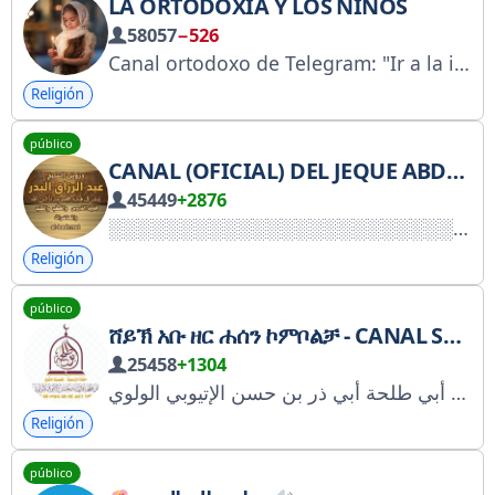
LA ORTODOXIA Y LOS NIÑOS
58057
−526
Canal ortodoxo de Telegram: "Ir a la iglesia con un niño es una hazaña, un esfuerzo, un sacrificio, que allana el camino al Reino de los Cielos tanto para el niño como para el padre." RKN: https://clck.ru/3FMSd7
Religión
público
CANAL (OFICIAL) DEL JEQUE ABDUL RAZZAQ AL-BADR
45449
+2876
Religión
público
ሸይኽ አቡ ዘር ሐሰን ኮምቦልቻ - CANAL SHEIKH ABU DHAR BIN HASSAN AL-WALAWI
25458
+1304
القناة التعليمية الرسمية للشيخ أبي طلحة أبي ذر بن حسن الإتيوبي الولوي የሸይኽ አቡ ዘር ሐሰን (አቡ ጦልሓ) ሙሓደራዎች እና የተለያዩ የዐቂዳ፣ የተፍሲር፣ የነሕው፣ የፊቅህና የሌሎችም ፈኖች ትምህርቶች የሚለቀቅበት ቻናል ነው።
Religión
público