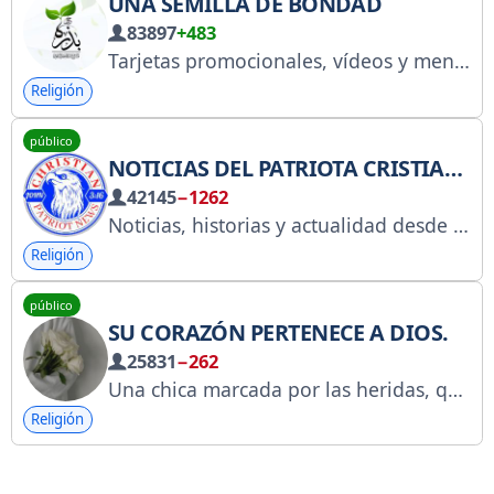
UNA SEMILLA DE BONDAD
83897
+483
Tarjetas promocionales, vídeos y mensajes inspiradores. Únete ahora y comparte las publicaciones con tus amigos.
Religión
público
NOTICIAS DEL PATRIOTA CRISTIANO
42145
−1262
Noticias, historias y actualidad desde una perspectiva cristiana bíblica.
Religión
público
SU CORAZÓN PERTENECE A DIOS.
25831
−262
Una chica marcada por las heridas, que regresaba tras un paso en falso, cargando conmigo el cansancio de todo el camino, llegó al final con las manos vacías, pues había redimido ese camino con su corazón. (@LLLU0_bot)
Religión