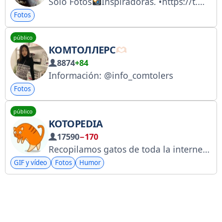
Solo Fotos
Inspiradoras. •https://t.me/addlist/CcMpPecsE6I2Nzhh •https://whatsapp.com/channel/0029Va9Wqsu2UPB8Cvj4I80U •Instagram.com/DeAmoryDesamor_ •Facebook.com/situaciones.y.sensaciones •facebook.com/mptesencia •facebook.com/genialyjovial
Fotos
público
КОМТОЛЛЕРС
8874
+84
Información: @info_comtolers
Fotos
público
KOTOPEDIA
17590
−170
Recopilamos gatos de toda la internet y los publicamos directamente en tu feed. Contenido para mayores de 16 años. Las normas para comentar en las publicaciones están aquí: https://t.me/kotopediya_chat/15300. Propietario: @Heliac @Ambergem (publicidad y pago). Envía gatos a @sendcatskp_bot
GIF y vídeo
Fotos
Humor