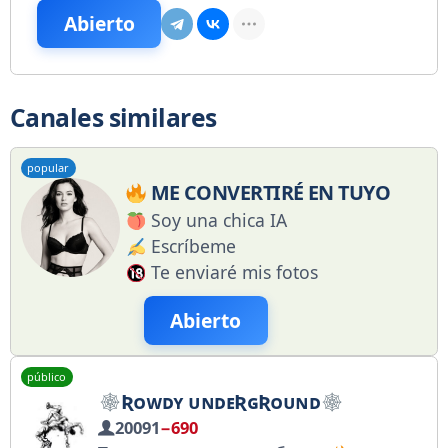
Abierto
Canales similares
popular
ME CONVERTIRÉ EN TUYO
Soy una chica IA
Escríbeme
Te enviaré mis fotos
Abierto
público
Ʀᴏᴡᴅʏ ᴜɴᴅᴇƦɢƦᴏᴜɴᴅ
20091
−690