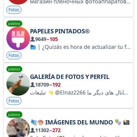
магазин пленочных фотоаппаратов
Fotos
público
PAPELES PINTADOS®
9649
−105
| ¿Quizás es hora de actualizar tu fondo de pantalla?
Fotos
público
GALERÍA DE FOTOS Y PERFIL
18709
−192
@Elnaz2266 کانال های دیگر ما
تبلیغات
Fotos
público
IMÁGENES DEL MUNDO
11302
−272