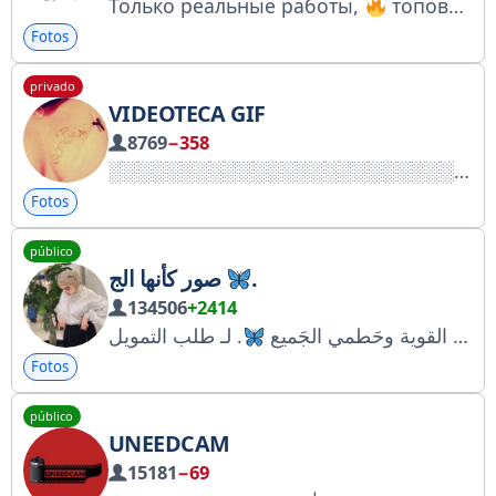
Только реальные работы,
топовые мастера,
Fotos
privado
VIDEOTECA GIF
8769
−358
Fotos
público
صور كأنها الج
.
134506
+2414
ڪوني القوية وحَطمي الجَميع
Fotos
público
UNEEDCAM
15181
−69