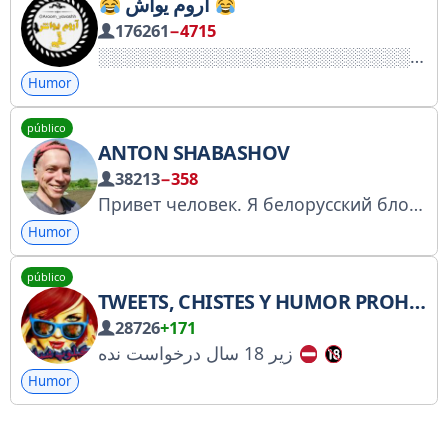
آروم یواش
176261
−4715
Humor
público
ANTON SHABASHOV
38213
−358
Привет человек. Я белорусский блогер
Humor
público
TWEETS, CHISTES Y HUMOR PROHIBIDOS
28726
+171
زیر 18 سال درخواست نده
Humor