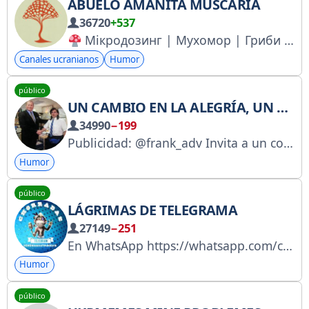
ABUELO AMANITA MUSCARIA
36720
+537
Мікродозинг | Мухомор | Гриби Гриби для мікродозингу: мухомор, їжовик, рейші, кордицепс. Спокій, сон, енергія, ясність, менше тривожності
Canales ucranianos
Humor
público
UN CAMBIO EN LA ALEGRÍA, UN AVANCE EN LA DULZURA
34990
−199
Publicidad: @frank_adv Invita a un colega: https://t.me/+p6V-mFU2lcJjMmNi Registro RKN: https://clck.ru/3GceSa
Humor
público
LÁGRIMAS DE TELEGRAMA
27149
−251
En WhatsApp https://whatsapp.com/channel/0029VaCpI8IEgGfM7ZQYiT0F ● Chorradas Grupo
Humor
público