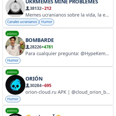
UKRMEMES MINE PROBLEMES
38132
−212
Memes ucranianos sobre la vida, la existencia y todo lo demás. Si tú tampoco tienes futuro, suscríbete. Sugiere un meme: @UkrMemesFeedBackBot Publicidad y otras preguntas: @v_volf
Canales ucranianos
Humor
público
BOMBARDE
28226
+4781
Para cualquier pregunta: @HypeKempel Sugerencia: @BombasterTGbot Telegram Mafanya: @toxiclegion Vkontakte: vk.com/bombastervk Grabaciones de transmisiones: @mafanyalive Archivo de cortes: @bombasterarchive Mi sitio web: mafanya.ru
Humor
público
ORIÓN
30284
−695
orion-cloud.ru APK | @cloud_orion_bot Premium APK | @app_orionbot Помощь | support@orion-cloud.ru
Humor
público