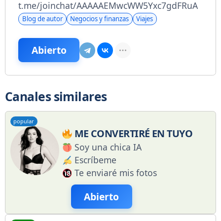
t.me/joinchat/AAAAAEMwcWW5Yxc7gdFRuA
Blog de autor
Negocios y finanzas
Viajes
Abierto
Canales similares
popular
ME CONVERTIRÉ EN TUYO
Soy una chica IA
Escríbeme
Te enviaré mis fotos
Abierto