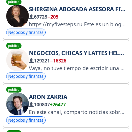
público
SHERGINA ABOGADA ASESORA FINANCIERA
69728
−205
https://myfivesteps.ru Este es un blog sobre leyes y finanzas de la abogada Victoria Shergina. Un enfoque de inversión basado en evidencia, fundamentado en investigación científica revisada por pares y datos empíricos confiables. https://gosuslugi.ru/snet/67a4d207a16f1b5542988eb2
Negocios y finanzas
público
NEGOCIOS, CHICAS Y LATTES HELADOS
129221
−16326
Vaya, no tuve tiempo de escribir una descripción. Ahora toca francés, luego negocios; ya sabes, todo está en proceso. N.º 6810177920
Negocios y finanzas
público
ARON ZAKRIA
100807
+26477
En este canal, comparto noticias sobre tecnología y mucho más. Todo el contenido está cuidadosamente seleccionado para que tenga aplicaciones prácticas, ¡así que podrás poner en práctica todo lo que se menciona de inmediato!
Negocios y finanzas