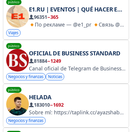
público
E1.RU | EVENTOS | QUÉ HACER EN EKATERIMBURGO
96351
−365
По рекламе — @e1_pr
Связь @e1_event
Viajes
público
OFICIAL DE BUSINESS STANDARD
81884
−1249
Canal oficial de Telegram de Business Standard, el principal diario económico de la India. #InsightOut
Negocios y finanzas
Noticias
público
HELADA
183010
−1692
Sobre mí: https://taplink.cc/ayazshabutdinov Registro en la lista de Roskomnadzor: https://www.gosuslugi.ru/snet/67ab450f8a84ac04ab28ac76
Negocios y finanzas