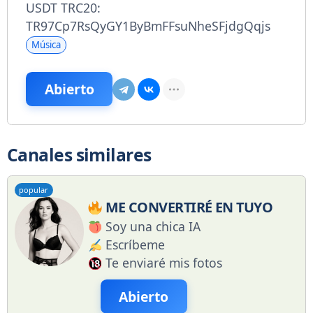
USDT TRC20:
TR97Cp7RsQyGY1ByBmFFsuNheSFjdgQqjs
Música
Abierto
Canales similares
popular
ME CONVERTIRÉ EN TUYO
Soy una chica IA
Escríbeme
Te enviaré mis fotos
Abierto