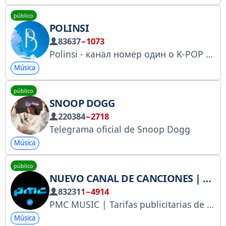
público
POLINSI
83637
−1073
Polinsi - канал номер один о K-POP индустрии
Música
público
SNOOP DOGG
220384
−2718
Telegrama oficial de Snoop Dogg
Música
público
NUEVO CANAL DE CANCIONES | MÚSICA ALEGRE
832311
−4914
PMC MUSIC | Tarifas publicitarias de PMC MUSIC: @pmc_ads
Música