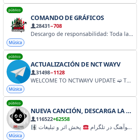
público
COMANDO DE GRÁFICOS
28431
−708
Descargo de responsabilidad: Toda la información y los gráficos se proporcionan únicamente con fines educativos. Solo se permite operar en modo demo. No soy analista registrado en SEBI. Para consultas: https://bit.ly/3PKOCZ3 Detalles de registro: bit.ly/4uM3iK1
Música
público
ACTUALIZACIÓN DE NCT WAYV
31498
−1128
WELCOME TO NCTWAYV UPDATE ➫ This channel is daily Schedule & Update all about NCTWAYV ➫ WANT TO PAID PROMOTE & COMPLAINT ?? @Gyuram8808 ➫ INFO CHANNEL ALL @CHANNELINFOUPDATE ➫ ADM
Música
público
NUEVA CANCIÓN, DESCARGA LA NUEVA CANCIÓN
116522
+62558
کانال رسمی وبسایت نیوآهنگ در تلگرام
Música