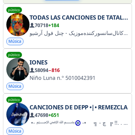
público
TODAS LAS CANCIONES DE TATALOO | AMIR TATALOO | AMIR TATALOO MÚSICA
70718
+184
Música
público
IONES
58094
−816
Niño Luna n.º 5010042391
Música
público
CANCIONES DE DEPP •|• REMEZCLA
47698
+651
‌‌ ‌•‌‌- ﷽
Música