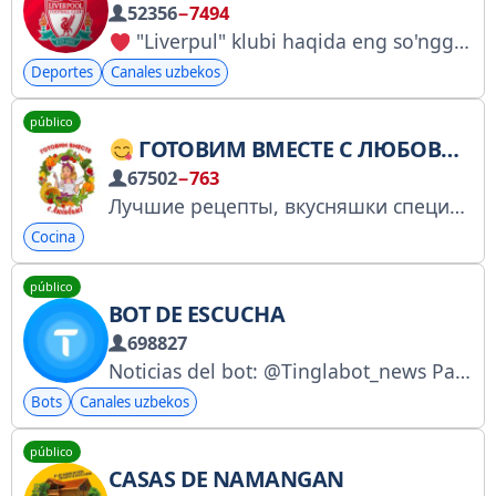
52356
−7494
"Liverpul" klubi haqida eng so'nggi yangiliklarni yoritib boruvchi norasmiy kanal!!! Klub haqidagi yangiliklarni va o‘yinlarni biz bilan kuzating.
Deportes
Canales uzbekos
público
ГОТОВИМ ВМЕСТЕ С ЛЮБОВЬЮ/РЕЦЕПТЫ ПРОСТО И ВКУСНО!
67502
−763
Лучшие рецепты, вкусняшки специально для вас
Cocina
público
BOT DE ESCUCHA
698827
Noticias del bot: @Tinglabot_news Para solicitudes y sugerencias: @Tinglabot_admin
Bots
Canales uzbekos
público
CASAS DE NAMANGAN