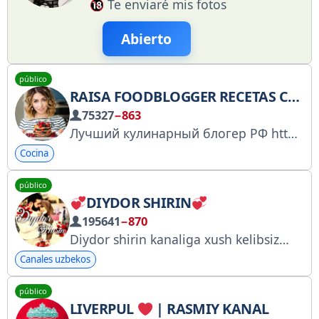
Te enviaré mis fotos
Abierto
público
RAISA FOODBLOGGER RECETAS COMIDA
75327
−863
Лучший кулинарный блогер РФ https://knd.gov.ru/license?id=678f6eb86b68e25950880371&registryType=bloggersPermission Я в ВК raisa_foodblogger PR менеджер @pr_albina
Cocina
público
DIYDOR SHIRIN
195641
−870
Diydor shirin kanaliga xush kelibsiz
Bizn
Canales uzbekos
público
LIVERPUL
| RASMIY KANAL