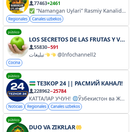
77463
+2461
“Namangan Uylari” Rasmiy Kanalidasiz
Regionales
Canales uzbekos
público
LOS SECRETOS DE LAS FRUTAS Y VERDURAS
55830
−591
تبلیغات
@Infochannell2
Cocina
público
ТЕЗКОР 24 || РАСМИЙ КАНАЛ!
228962
−25784
КАТТАЛАР УЧУН!
Ўзбекистон ва Жаҳондаги муҳим воқеалар, энг тезкор хабарлар! Реклама учун
Noticias
Regionales
Canales uzbekos
público
DUO VA ZIKRLAR