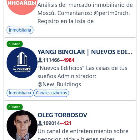
Análisis del mercado inmobiliario de
бермайди
Moscú. Comentarios: @pertm0nich.
Registro en la lista de
Roskomnadzor:
Inmobiliaria
https://knd.gov.ru/license?
público
id=673d61c731a9292acd207c75®istr
YANGI BINOLAR | NUEVOS EDIFICIOS
yType=bloggersPermission
111466
−4984
"Nuevos Edificios" Las casas de tus
sueños Administrador:
@New_Buildings
Inmobiliaria
Canales uzbekos
público
OLEG TORBOSOV
109014
−421
Un canal de entretenimiento sobre
negocios, vida y bienes raíces.