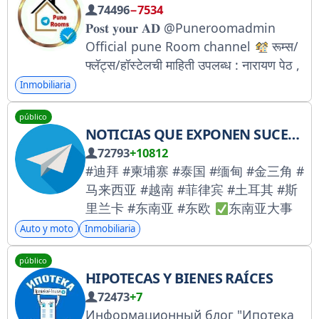
74496
−7534
𝐏𝐨𝐬𝐭 𝐲𝐨𝐮𝐫 𝐀𝐃 @Puneroomadmin
Official pune Room channel
रूम्स/
फ्लॅट्स/हॉस्टेलची माहिती उपलब्ध : नारायण पेठ ,
ABC , नवी पेठ , सदाशिव पेठ , कसबा पेठ ,
Inmobiliaria
दत्तवाडी , कर्वे नगर , शिवाजीनगर , गावठाण ,
público
हडपसर , वारजे , हिंजवडी , गांजवे चौक
NOTICIAS QUE EXPONEN SUCESOS EN EL SUDESTE ASIÁTICO.
72793
+10812
#迪拜 #柬埔寨 #泰国 #缅甸 #金三角 #
马来西亚 #越南 #菲律宾 #土耳其 #斯
里兰卡 #东南亚 #东欧
东南亚大事
件 频道专注于东南亚华人最新动态资
Auto y moto
Inmobiliaria
讯，生活故事分享，海外华人求助，让
público
你看尽海外华人大小事。
HIPOTECAS Y BIENES RAÍCES
@xiuche696969 吃瓜爆料群众
72473
+7
@wqbysc98 曝光东南亚新闻
Информационный блог "Ипотека