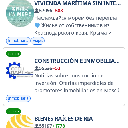
VIVIENDA MARÍTIMA SIN INTERMEDIARIOS
Oilaga ijara
57056
−583
@Maklersiztop_Toshkent_ijara
Наслаждайся морем без переплат
Qoidalar: https://bit.l
Жилье от собственников из
Краснодарского края, Крыма и
Абхазии Размещение объявлений/
Inmobiliaria
Viajes
реклама: @levinamur Мы в ВК:
público
vk.com/rentblacksea Реклама для
CONSTRUCCIÓN E INMOBILIARIA
юрлиц:
55536
−52
https://telega.in/c/rentabhazia
Noticias sobre construcción e
inversión. Ofertas imperdibles de
promotores inmobiliarios en Moscú
y la región de Moscú. Registro en
Inmobiliaria
Roskomnadzor:
público
https://clck.ru/3HRzkw. Chatea con
BIENES RAÍCES DE RIA
@stroiteli_moskva. Chatea con
55197
+1778
@Kommerch. Comunicaciones y