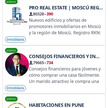
público
inmobiliaria: https://vysotsky.estate
PRO REAL ESTATE | MOSCÚ REGIÓN DE MOSCÚ
REGISTRO EN RKN
80328
−390
https://www.gosuslugi.ru/snet/6737
Nuevos edificios y ofertas de
3fb99d804a279bb35
promotores inmobiliarios en Moscú
y la región de Moscú. Registro RKN:
https://clck.ru/3GN9c4. Noticias,
Inmobiliaria
análisis del mercado inmobiliario y
público
de la construcción, normativa legal.
CONSEJOS FINANCIEROS Y INMOBILIARIOS DE AZIZUL
Chatea con @nedvizmo. Colabora
79665
−734
con @yuliatree.
Consejos financieros para jóvenes y
cómo comprar una casa fácilmente.
Un marido atractivo le compra una
casa a su esposa.
Inmobiliaria
público
HABITACIONES EN PUNE