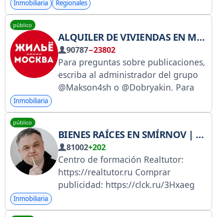
размещения писать новому
Inmobiliaria
Regionales
админу @redaktorseti
público
ALQUILER DE VIVIENDAS EN MOSCÚ
90787
−23802
Para preguntas sobre publicaciones,
escriba al administrador del grupo
@Makson4sh o @Dobryakin. Para
publicidad: @Makson4sh o
Inmobiliaria
@Dobryakin.
público
BIENES RAÍCES EN SMÍRNOV | FINCA VYSOTSKY
81002
+202
Centro de formación Realtutor:
https://realtutor.ru Comprar
publicidad: https://clck.ru/3Hxaeg
Comprar libros de Sergey y Tamara:
Inmobiliaria
https://clck.ru/3T9PmH Agencia