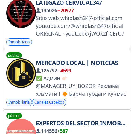
LATIGAZO CERVICAL347
ҳамкорлик учун:
135026
−20977
https://t.me/NSTUZB
Sitio web whiplash347-official.com
youtube.com/@whiplash347official
ORIGINAL - youtu.be/jWQx2f-CErU?
si=jx5AeUtWGh7-LevC REMIX -
Inmobiliaria
youtu.be/I8Y0wK4yYII?
público
si=RBW_Iktpw0Szqkrj
MERCADO LOCAL | NOTICIAS
125792
−4599
Админ
@MANAGER_UY_BOZOR Реклама
хизмати !
Барча турдаги кўчмас
мулк обектларини реклама
Inmobiliaria
Canales uzbekos
қиламиз
ЭЪТИБОРЛИ БЎЛИНГ:
público
Xар қандай олди-сотди, савдо
EXPERTOS DEL SECTOR INMOBILIARIO
ишларига ва салбий холатларга
114556
+587
канал маъмурияти жавоб