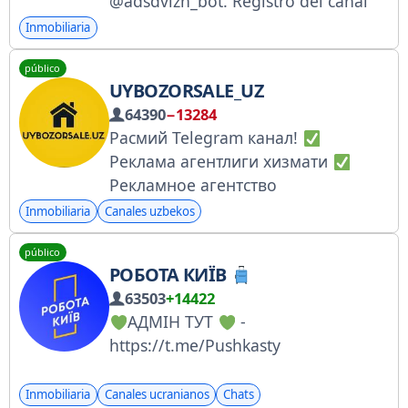
@adsdvizh_bot. Registro del canal
en Roskomnadzor:
Inmobiliaria
https://clck.ru/3Esx22
público
UYBOZORSALE_UZ
64390
−13284
Расмий Telegram канал!
Реклама агентлиги хизмати
Рекламное агентство
недвижимости
Эълон бериш
Inmobiliaria
Canales uzbekos
ПУЛЛИК!
Размещение
público
объявления ПЛАТНОЕ!
Админ
РОБОТА КИЇВ
@UyBozorsale_uzadmin
63503
+14422
Тел:+998 77 060 4000 8:00 дан 20:00
АДМІН ТУТ
-
га қадар
https://t.me/Pushkasty
Inmobiliaria
Canales ucranianos
Chats