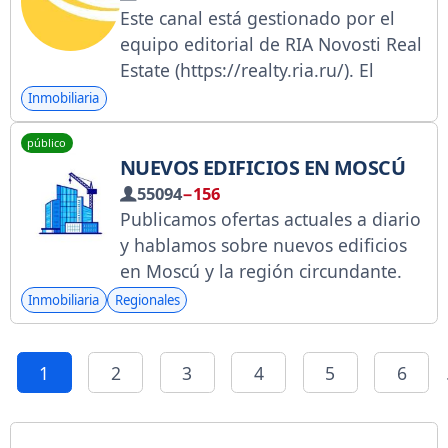
Este canal está gestionado por el
publicidad en @Diverom.
equipo editorial de RIA Novosti Real
Estate (https://realty.ria.ru/). El
grupo mediático Russia Today
Inmobiliaria
presenta las noticias más
público
interesantes sobre bienes raíces,
NUEVOS EDIFICIOS EN MOSCÚ
entorno urbano, arquitectura,
55094
−156
vivienda y servicios públicos.
Publicamos ofertas actuales a diario
https://www.gosuslugi.ru/snet/678b
y hablamos sobre nuevos edificios
d62258ab2221b0a53728 Contacto:
en Moscú y la región circundante.
@olganabatnikova
Enlace del canal:
Inmobiliaria
Regionales
https://t.me/+q0bp_YVDcts3OTgy
Encuentra tu apartamento en
1
2
3
4
5
6
kupita.novostroy-v-moskve.rf
Regístrate en Roskomnadzor:
https://clck.ru/3UEs8y