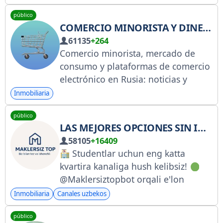
público
COMERCIO MINORISTA Y DINERO
61135
+264
Comercio minorista, mercado de
consumo y plataformas de comercio
electrónico en Rusia: noticias y
análisis. Publicado por:
Inmobiliaria
@tg_pro_prpr
público
LAS MEJORES OPCIONES SIN INTERMEDIARIOS | DECORACIÓN DE APARTAMENTOS PARA ESTUDIANTES PARA ESTUDIANTES
58105
+16409
Studentlar uchun eng katta
kvartira kanaliga hush kelibsiz!
@Maklersiztopbot orqali e'lon
bering va vaqtingizni ham
Inmobiliaria
Canales uzbekos
naqdingizni ham tejang! Sotuv
público
https://t.me/+J_DcnIE2tggwN2Yy