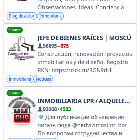
Observaciones. Ideas. Conciencia.
Agencia Inmobiliaria Whitewill:
Blog de autor
Inmobiliaria
whitewill.ru/oleg Libros y Academia
público
de Agentes Inmobiliarios:
JEFE DE BIENES RAÍCES | MOSCÚ
torbosov.ru Contacta al autor:
96895
−875
@torbosovoleg_bot RKN:
Construcción, renovación, proyectos
https://clck.ru/3PjLE8
inmobiliarios y de diseño. Registro
RKN: https://clck.ru/3GN9dH.
Inversión inmobiliaria, cuestiones
Inmobiliaria
Noticias
legales, últimas ofertas de
público
promotores. Chatea con
INMOBILIARIA LPR / ALQUILERES EN LUHANSK / APARTAMENTOS
@nedvizmo. Colabora con
93068
+4583
@yuliatree.
Для публикации объявления
писать сюда @nedvizimostlnr_bot
По вопросам сотрудничества и