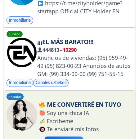
https://t.me/cityholder/game?
startapp Official CITY Holder EN
Chat:
Inmobiliaria
https://t.me/CITY_Holder_Communit
público
y Support: @CITYHolderSupport_bot
¡¡¡EL MÁS BARATO!!!
https://www.youtube.com/@cityhold
444813
−10290
er http://x.com/City_Holder
Anuncios de viviendas: (95) 959-49-
49 (95) 823-00-23 Anuncios de autos
GM: (99) 334-00-00 (99) 751-55-15
Anuncios de autos extranjeros: (93)
Inmobiliaria
Canales uzbekos
535-33-53 Anuncios de camiones:
popular
(77) 157-25-25 Vendido:
ME CONVERTIRÉ EN TUYO
@ENG_ARZONI_SOLD
Soy una chica IA
Escríbeme
Te enviaré mis fotos