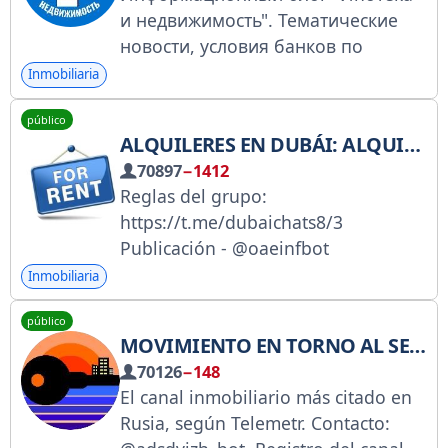
@sucaishenghuo 第一视角素材 投
и недвижимость". Тематические
稿：@tougao88
новости, условия банков по
ипотеке, советы и памятки. С 2017
Inmobiliaria
года пишем и собираем для вас
público
новое, нужное, интересное.
ALQUILERES EN DUBÁI: ALQUILER/ARRENDAMIENTO
Сотрудничество @wiki_ip
РКН:
70897
−1412
https://clck.ru/3EdgvJ
Reglas del grupo:
https://t.me/dubaichats8/3
Publicación - @oaeinfbot
Administrador @oaechatbot Todos
Inmobiliaria
los chats de los EAU @oae_info
público
MOVIMIENTO EN TORNO AL SECTOR INMOBILIARIO
70126
−148
El canal inmobiliario más citado en
Rusia, según Telemetr. Contacto: