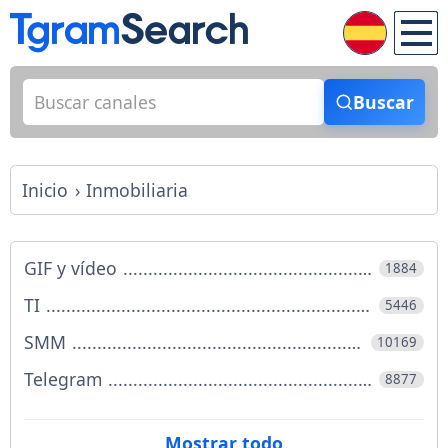
Buscar
Inicio
Inmobiliaria
GIF y vídeo
1884
TI
5446
SMM
10169
Telegram
8877